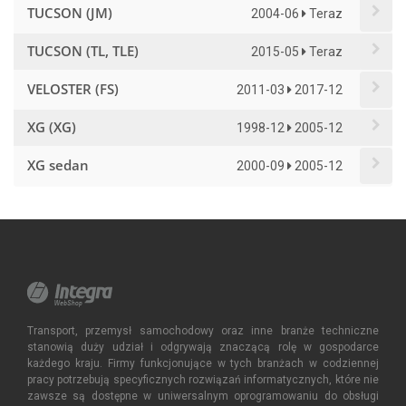
TUCSON (JM)
2004-06
Teraz
TUCSON (TL, TLE)
2015-05
Teraz
VELOSTER (FS)
2011-03
2017-12
XG (XG)
1998-12
2005-12
XG sedan
2000-09
2005-12
Transport, przemysł samochodowy oraz inne branże techniczne
stanowią duży udział i odgrywają znaczącą rolę w gospodarce
każdego kraju. Firmy funkcjonujące w tych branżach w codziennej
pracy potrzebują specyficznych rozwiązań informatycznych, które nie
zawsze są dostępne w uniwersalnym oprogramowaniu do obsługi